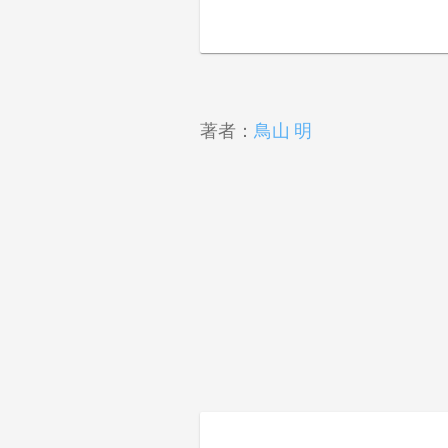
著者：
鳥山 明