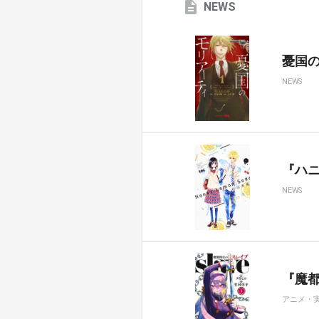
NEWS
憂国のモ
NEWS
『ハ
NEWS
『魔都
アニメ・