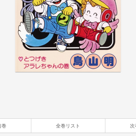
前巻
全巻リスト
次