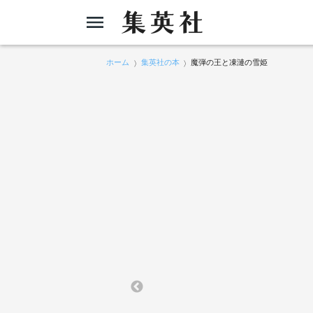
ホーム
集英社の本
魔弾の王と凍漣の雪姫