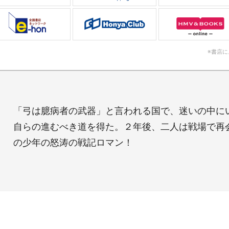
※書店
「弓は臆病者の武器」と言われる国で、迷いの中に
自らの進むべき道を得た。２年後、二人は戦場で再
の少年の怒涛の戦記ロマン！