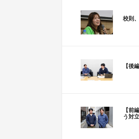
校則
【後
【前
う対