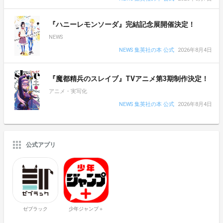
『ハニーレモンソーダ』完結記念展開催決定！
NEWS
NEWS 集英社の本 公式
2026年8月4日
『魔都精兵のスレイブ』TVアニメ第3期制作決定！
アニメ・実写化
NEWS 集英社の本 公式
2026年8月4日
公式アプリ
ゼブラック
少年ジャンプ＋