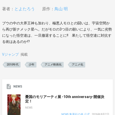
著者：
とよたろう
原作：
鳥山 明
ブウの中の大界王神も加わり、極悪人モロとの闘いは、宇宙空間か
ら再び新ナメック星へ。だがモロの3つ目の願いにより、一気に劣勢
になった悟空達は、一旦撤退することに!! 果たして悟空達に対抗す
る術はあるのか!?
Vジャンプ
掲載
2010年代
少年
アニメ映画化
アニメ化
NEWS
憂国のモリアーティ展 -10th anniversary-開催決
定！
NEWS
NEWS 集英社の本 公式
2026年8月7日