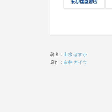
著者：
出水 ぽすか
原作：
白井 カイウ