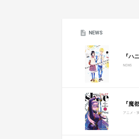
NEWS
『ハ
NEWS
『魔都
アニメ・