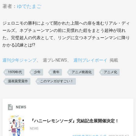
著者：
ゆでたまご
ジェロニモの勝利によって開かれた上階への扉を進むリアル・ディ
ールズ。ネプチューンマンの前に見慣れた鎧をまとう超神が現れ
た。完璧超人の代表として、リングに立つネプチューンマンに降り
かかる試練とは!?
週刊少年ジャンプ
週プレNEWS
週刊プレイボーイ
掲載
1970年代
少年
青年
アニメ映画化
アニメ化
漫画賞受賞作
このマンガがすごい！
NEWS
『ハニーレモンソーダ』完結記念展開催決定！
NEWS