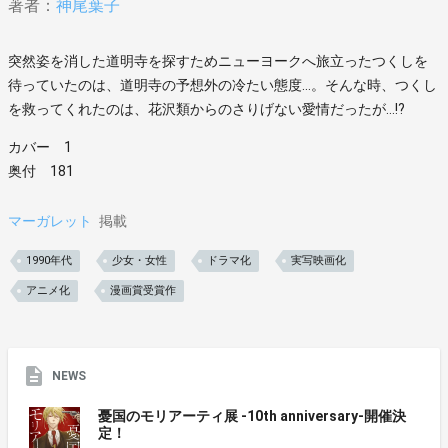
著者：
神尾葉子
突然姿を消した道明寺を探すためニューヨークへ旅立ったつくしを
待っていたのは、道明寺の予想外の冷たい態度…。そんな時、つくし
を救ってくれたのは、花沢類からのさりげない愛情だったが…!?
カバー 1
奥付 181
マーガレット
掲載
1990年代
少女・女性
ドラマ化
実写映画化
アニメ化
漫画賞受賞作
NEWS
憂国のモリアーティ展 -10th anniversary-開催決
定！