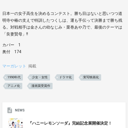
日本一の女子高生を決めるコンテスト。勝ち目はないと思いつつ道
明寺や椿の支えで特訓したつくしは、運も手伝って決勝まで勝ち残
る。対戦相手は金さんの幼なじみ・栗巻あや乃で、最後のテーマは
「良妻賢母」!!
カバー 1
奥付 174
マーガレット
掲載
1990年代
少女・女性
ドラマ化
実写映画化
アニメ化
漫画賞受賞作
NEWS
『ハニーレモンソーダ』完結記念展開催決定！