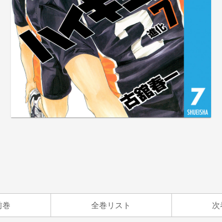
前巻
全巻リスト
次