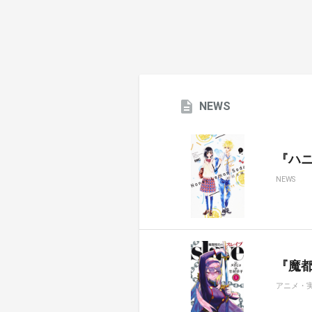
NEWS
『ハ
NEWS
『魔都
アニメ・