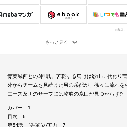
※書店
青葉城西との3回戦。苦戦する烏野は影山に代わり
外からチームを見続けた男の采配が、徐々に流れを
エース及川のサーブには攻略の糸口が見つからず!?
カバー 1
目次 6
第54話 "先輩"の実力 7