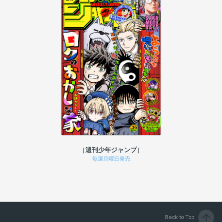
週刊少年ジャンプ
毎週月曜日発売
arrow_upward
Back to Top