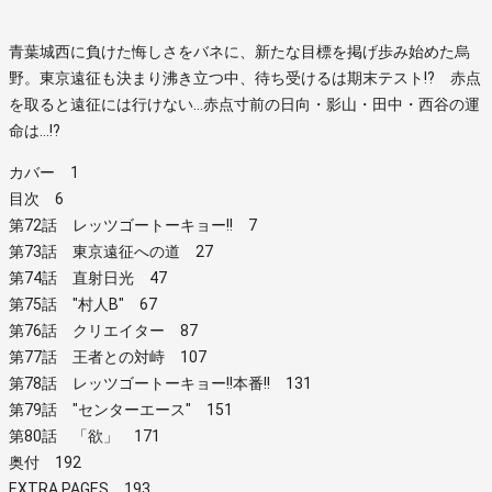
青葉城西に負けた悔しさをバネに、新たな目標を掲げ歩み始めた烏
野。東京遠征も決まり沸き立つ中、待ち受けるは期末テスト!? 赤点
を取ると遠征には行けない…赤点寸前の日向・影山・田中・西谷の運
命は…!?
カバー 1
目次 6
第72話 レッツゴートーキョー!! 7
第73話 東京遠征への道 27
第74話 直射日光 47
第75話 "村人B" 67
第76話 クリエイター 87
第77話 王者との対峙 107
第78話 レッツゴートーキョー!!本番!! 131
第79話 "センターエース" 151
第80話 「欲」 171
奥付 192
EXTRA PAGES 193