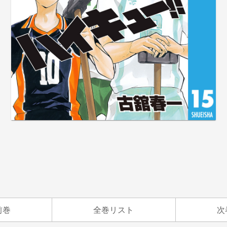
前巻
全巻リスト
次