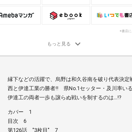
※書店
縁下などの活躍で、烏野は和久谷南を破り代表決定
西と伊達工業の勝者!! 県No.1セッター・及川率
伊達工の両者一歩も譲らぬ戦いを制するのは…!?
カバー 1
目次 6
第126話 "3枚目" 7