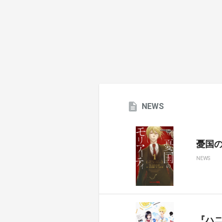
NEWS
憂国のモ
NEWS
『ハ