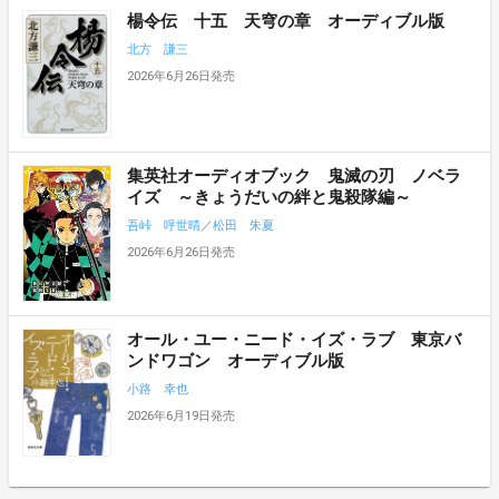
楊令伝 十五 天穹の章 オーディブル版
北方 謙三
2026年6月26日発売
集英社オーディオブック 鬼滅の刃 ノベラ
イズ ～きょうだいの絆と鬼殺隊編～
吾峠 呼世晴
／
松田 朱夏
2026年6月26日発売
オール・ユー・ニード・イズ・ラブ 東京バ
ンドワゴン オーディブル版
小路 幸也
2026年6月19日発売