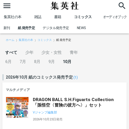
集英社の本
雑誌
書籍
コミックス
オーディオブック
新刊
紙 発売予定
デジタル発売予定
NEWS
ホーム
集英社の本
コミックス
紙 発売予定
すべて
少年
少女・女性
青年
6月
7月
8月
9月
10月
2026年10月 紙のコミックス発売予定
(1)
マルチメディア
DRAGON BALL S.H.Figuarts Collection
「孫悟空〈冒険の彼方へ〉」セット
Vジャンプ編集部
2026年10月23日発売