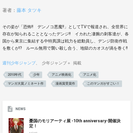
著者：
藤本 タツキ
その姿が「恐怖!! デンノコ悪魔!!」としてTVで報道され、全世界に
存在が知られることとなったデンジ!! イカれた凄腕の刺客達が、各
国から東京に集結する中特異課は戦力を総動員し、デンジ防衛作戦
を敷くが!? ルール無用で襲い殺し合う、地獄のカオスが渦を巻く!!
週刊少年ジャンプ
少年ジャンプ＋
掲載
2010年代
少年
アニメ映画化
アニメ化
マンガ大賞ノミネート作
漫画賞受賞作
このマンガがすごい！
NEWS
憂国のモリアーティ展 -10th anniversary-開催決
定！