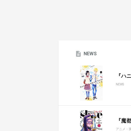
NEWS
『ハ
NEWS
『魔都
アニメ・