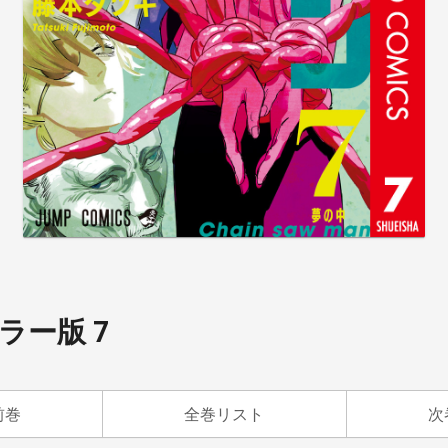
ラー版 7
前巻
全巻リスト
次